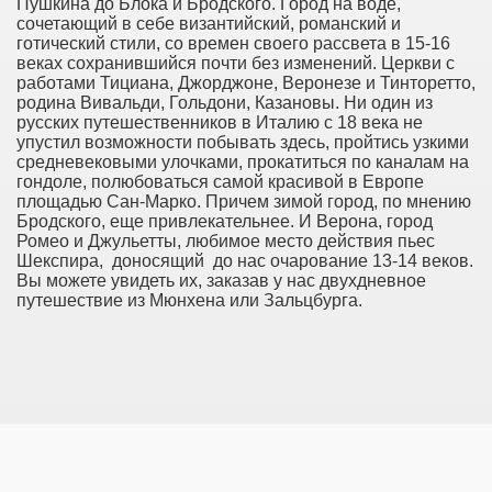
Пушкина до Блока и Бродского. Город на воде,
сочетающий в себе византийский, романский и
готический стили, со времен своего рассвета в 15-16
веках сохранившийся почти без изменений. Церкви с
работами Тициана, Джорджоне, Веронезе и Тинторетто,
родина Вивальди, Гольдони, Казановы. Ни один из
русских путешественников в Италию с 18 века не
упустил возможности побывать здесь, пройтись узкими
средневековыми улочками, прокатиться по каналам на
гондоле, полюбоваться самой красивой в Европе
площадью Сан-Марко. Причем зимой город, по мнению
Бродского, еще привлекательнее. И Верона, город
Ромео и Джульетты, любимое место действия пьес
Шекспира, доносящий до нас очарование 13-14 веков.
Вы можете увидеть их, заказав у нас двухдневное
путешествие из Мюнхена или Зальцбурга.