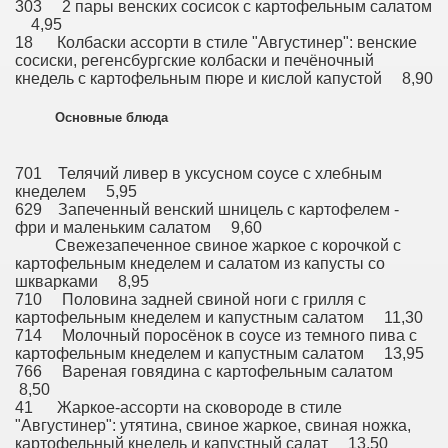
303 2 пары венских сосисок с картофельным салатом
4,95
18 Колбаски ассорти в стиле "Августинер": венские
сосиски, регенсбургские колбаски и печёночный
кнедель с картофельным пюре и кислой капустой 8,90
Основные блюда
701 Телячий ливер в уксусном соусе с хлебным
кнеделем 5,95
629 Запеченный венский шницель с картофелем -
фри и маленьким салатом 9,60
Свежезапеченное свиное жаркое с корочкой с
картофельным кнеделем и салатом из капусты со
шкварками 8,95
710 Половина задней свиной ноги с грилля с
картофельным кнеделем и капустным салатом 11,30
714 Молочный поросёнок в соусе из темного пива с
картофельным кнеделем и капустным салатом 13,95
766 Вареная говядина с картофельным салатом
8,50
41 Жаркое-ассорти на сковороде в стиле
"Августинер": утятина, свиное жаркое, свиная ножка,
картофельный кнедель и капустный салат 13,50