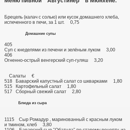
Меню пивной "Августинер" в Мюнхене.
Брецель (калач с солью) или кусок домашнего хлеба,
испеченного в печи, за 1 шт. 0,75
Домашние супы
405
Суп с кнеделями из печени и зелёным луком 3,00
406
Огненно-острый венгерский суп-гуляш 3,20
Салаты €
518 Баварский капустный салат со шкварками 1,80
515 Картофельный салат 1,80
517 Сборный свежий салат 2,80
Блюда из сыра
1115 Сыр Ромадур , маринованный с красным луком
и тмином, хлеб 3,80
1106 Баварский сыр "Обатцда" по старому рецепту, из